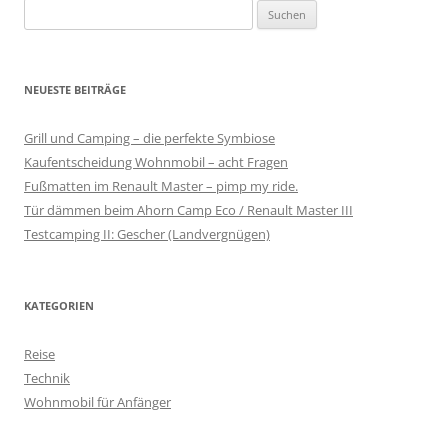
S
u
c
h
NEUESTE BEITRÄGE
e
n
Grill und Camping – die perfekte Symbiose
n
Kaufentscheidung Wohnmobil – acht Fragen
a
Fußmatten im Renault Master – pimp my ride.
c
Tür dämmen beim Ahorn Camp Eco / Renault Master III
h
Testcamping II: Gescher (Landvergnügen)
:
KATEGORIEN
Reise
Technik
Wohnmobil für Anfänger