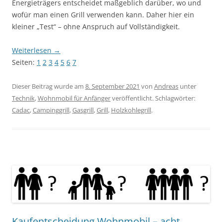
Energieträgers entscheidet maßgeblich darüber, wo und
wofür man einen Grill verwenden kann. Daher hier ein
kleiner „Test“ – ohne Anspruch auf Vollständigkeit.
Weiterlesen
→
Seiten:
1
2
3
4
5
6
7
Dieser Beitrag wurde am
8. September 2021
von
Andreas
unter
Technik
,
Wohnmobil für Anfänger
veröffentlicht. Schlagwörter:
Cadac
,
Campinggrill
,
Gasgrill
,
Grill
,
Holzkohlegrill
.
Kaufentscheidung Wohnmobil – acht