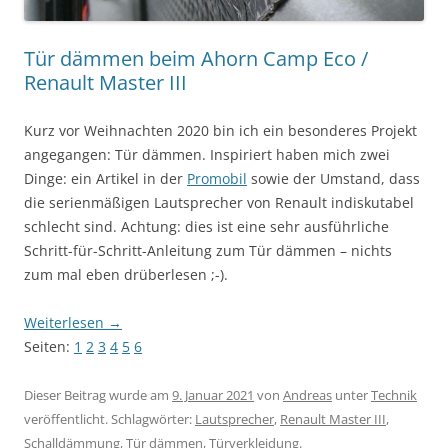
Tür dämmen beim Ahorn Camp Eco /
Renault Master III
Kurz vor Weihnachten 2020 bin ich ein besonderes Projekt
angegangen: Tür dämmen. Inspiriert haben mich zwei
Dinge: ein Artikel in der
Promobil
sowie der Umstand, dass
die serienmäßigen Lautsprecher von Renault indiskutabel
schlecht sind. Achtung: dies ist eine sehr ausführliche
Schritt-für-Schritt-Anleitung zum Tür dämmen – nichts
zum mal eben drüberlesen ;-).
Weiterlesen
→
Seiten:
1
2
3
4
5
6
Dieser Beitrag wurde am
9. Januar 2021
von
Andreas
unter
Technik
veröffentlicht. Schlagwörter:
Lautsprecher
,
Renault Master III
,
Schalldämmung
,
Tür dämmen
,
Türverkleidung
.