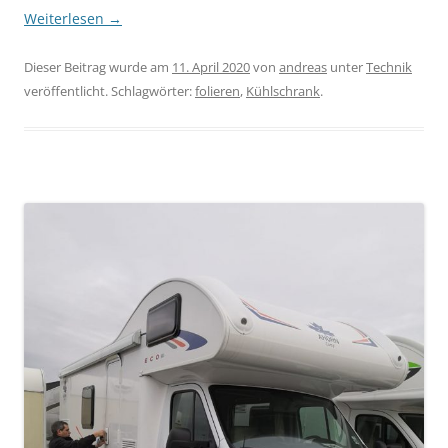
Weiterlesen
→
Dieser Beitrag wurde am
11. April 2020
von
andreas
unter
Technik
veröffentlicht. Schlagwörter:
folieren
,
Kühlschrank
.