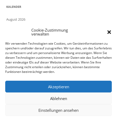
KALENDER
August 2026
M
D
M
D
F
S
S
Cookie-Zustimmung
1
2
verwalten
3
4
5
6
7
8
9
Wir verwenden Technologien wie Cookies, um Geräteinformationen zu
10
11
12
13
14
15
16
speichern und/oder darauf zuzugreifen. Wir tun dies, um das Surferlebnis
17
18
19
20
21
22
23
zu verbessern und um personalisierte Werbung anzuzeigen. Wenn Sie
24
25
26
27
28
29
30
diesen Technologien zustimmen, können wir Daten wie das Surfverhalten
oder eindeutige IDs auf dieser Website verarbeiten. Wenn Sie Ihre
31
Zustimmung nicht erteilen oder zurückziehen, können bestimmte
« Sep.
Funktionen beeinträchtigt werden.
Akzeptieren
Ablehnen
Stolz präsentiert von WordPress
Einstellungen ansehen
Die mobile Version verlassen