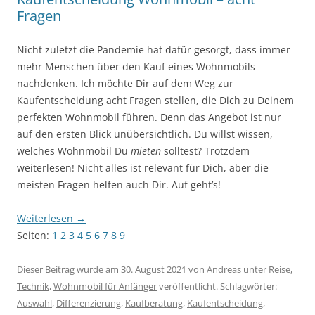
Fragen
Nicht zuletzt die Pandemie hat dafür gesorgt, dass immer
mehr Menschen über den Kauf eines Wohnmobils
nachdenken. Ich möchte Dir auf dem Weg zur
Kaufentscheidung acht Fragen stellen, die Dich zu Deinem
perfekten Wohnmobil führen. Denn das Angebot ist nur
auf den ersten Blick unübersichtlich. Du willst wissen,
welches Wohnmobil Du
mieten
solltest? Trotzdem
weiterlesen! Nicht alles ist relevant für Dich, aber die
meisten Fragen helfen auch Dir. Auf geht’s!
Weiterlesen
→
Seiten:
1
2
3
4
5
6
7
8
9
Dieser Beitrag wurde am
30. August 2021
von
Andreas
unter
Reise
,
Technik
,
Wohnmobil für Anfänger
veröffentlicht. Schlagwörter:
Auswahl
,
Differenzierung
,
Kaufberatung
,
Kaufentscheidung
,