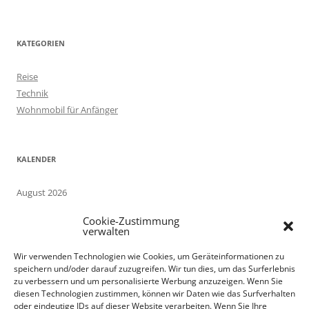
:
KATEGORIEN
Reise
Technik
Wohnmobil für Anfänger
KALENDER
August 2026
M
D
M
D
F
S
S
Cookie-Zustimmung
1
2
verwalten
3
4
5
6
7
8
9
Wir verwenden Technologien wie Cookies, um Geräteinformationen zu
10
11
12
13
14
15
16
speichern und/oder darauf zuzugreifen. Wir tun dies, um das Surferlebnis
17
18
19
20
21
22
23
zu verbessern und um personalisierte Werbung anzuzeigen. Wenn Sie
24
25
26
27
28
29
30
diesen Technologien zustimmen, können wir Daten wie das Surfverhalten
oder eindeutige IDs auf dieser Website verarbeiten. Wenn Sie Ihre
31