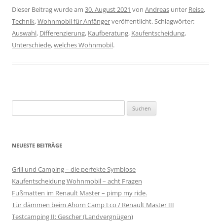
Dieser Beitrag wurde am
30. August 2021
von
Andreas
unter
Reise
,
Technik
,
Wohnmobil für Anfänger
veröffentlicht. Schlagwörter:
Auswahl
,
Differenzierung
,
Kaufberatung
,
Kaufentscheidung
,
Unterschiede
,
welches Wohnmobil
.
S
u
c
h
NEUESTE BEITRÄGE
e
n
Grill und Camping – die perfekte Symbiose
n
Kaufentscheidung Wohnmobil – acht Fragen
a
Fußmatten im Renault Master – pimp my ride.
c
Tür dämmen beim Ahorn Camp Eco / Renault Master III
h
Testcamping II: Gescher (Landvergnügen)