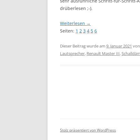
sehr ausführliche Schritt-für-Schrit
drüberlesen ;-).
Weiterlesen
→
Seiten:
1
2
3
4
5
6
Dieser Beitrag wurde am
9. Januar 2021
vo
Lautsprecher
,
Renault Master III
,
Schalld
Stolz präsentiert von WordPress