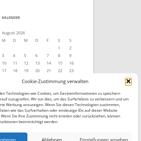
KALENDER
August 2026
M
D
M
D
F
S
S
1
2
3
4
5
6
7
8
9
10
11
12
13
14
15
16
17
18
19
20
21
22
23
24
25
26
27
28
29
30
Cookie-Zustimmung verwalten
31
« Sep.
en Technologien wie Cookies, um Geräteinformationen zu speichern
rauf zuzugreifen. Wir tun dies, um das Surferlebnis zu verbessern und um
erte Werbung anzuzeigen. Wenn Sie diesen Technologien zustimmen,
Daten wie das Surfverhalten oder eindeutige IDs auf dieser Website
. Wenn Sie Ihre Zustimmung nicht erteilen oder zurückziehen, können
unktionen beeinträchtigt werden.
ptieren
Ablehnen
Einstellungen ansehen