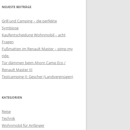
NEUESTE BEITRÄGE
Grill und Camping – die perfekte
Symbiose
Kaufentscheidung Wohnmobil – acht
Fragen
Fußmatten im Renault Master – pimp my
ride.
Tür dämmen beim Ahorn Camp Eco /
Renault Master III
Testcamping II: Gescher (Landvergnügen)
KATEGORIEN
Reise
Technik
Wohnmobil für Anfänger