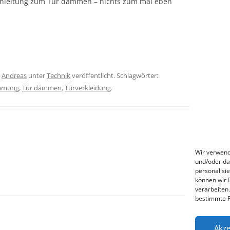
t-Anleitung zum Tür dämmen – nichts zum mal eben
n
Andreas
unter
Technik
veröffentlicht. Schlagwörter:
ämmung
,
Tür dämmen
,
Türverkleidung
.
Wir verwend
und/oder da
personalisi
können wir 
verarbeiten
bestimmte F
Akze