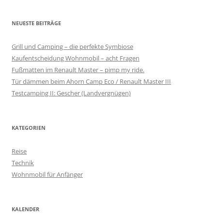
c
h
NEUESTE BEITRÄGE
e
n
Grill und Camping – die perfekte Symbiose
n
Kaufentscheidung Wohnmobil – acht Fragen
a
Fußmatten im Renault Master – pimp my ride.
c
Tür dämmen beim Ahorn Camp Eco / Renault Master III
h
Testcamping II: Gescher (Landvergnügen)
:
KATEGORIEN
Reise
Technik
Wohnmobil für Anfänger
KALENDER