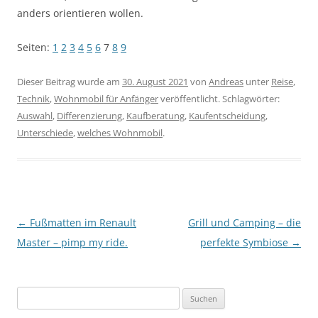
anders orientieren wollen.
Seiten:
1
2
3
4
5
6
7
8
9
Dieser Beitrag wurde am
30. August 2021
von
Andreas
unter
Reise
,
Technik
,
Wohnmobil für Anfänger
veröffentlicht. Schlagwörter:
Auswahl
,
Differenzierung
,
Kaufberatung
,
Kaufentscheidung
,
Unterschiede
,
welches Wohnmobil
.
Beitragsnavigation
←
Fußmatten im Renault
Grill und Camping – die
Master – pimp my ride.
perfekte Symbiose
→
S
u