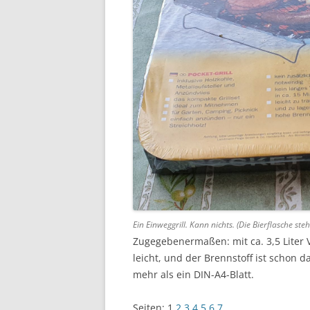
Ein Einweggrill. Kann nichts. (Die Bierflasche ste
Zugegebenermaßen: mit ca. 3,5 Liter 
leicht, und der Brennstoff ist schon d
mehr als ein DIN-A4-Blatt.
Seiten:
1
2
3
4
5
6
7