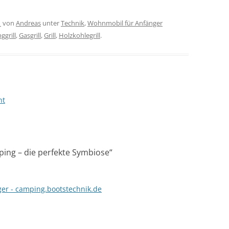
1
von
Andreas
unter
Technik
,
Wohnmobil für Anfänger
ggrill
,
Gasgrill
,
Grill
,
Holzkohlegrill
.
ht
ping – die perfekte Symbiose
“
er - camping.bootstechnik.de