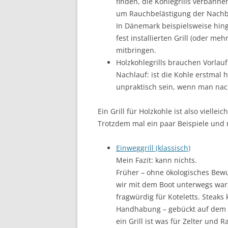
finden, die Kohlegrills verbann
um Rauchbelästigung der Nachb
In Dänemark beispielsweise hing
fest installierten Grill (oder me
mitbringen.
Holzkohlegrills brauchen Vorlauf 
Nachlauf: ist die Kohle erstmal h
unpraktisch sein, wenn man na
Ein Grill für Holzkohle ist also vielle
Trotzdem mal ein paar Beispiele und
Einweggrill (klassisch)
Mein Fazit: kann nichts.
Früher – ohne ökologisches Bewu
wir mit dem Boot unterwegs ware
fragwürdig für Koteletts. Steaks k
Handhabung – gebückt auf dem 
ein Grill ist was für Zelter un