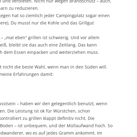
en und verbieten. Nicht nur wegen Brandschutz – auch,
arn zu reduzieren.
egen hat so ziemlich jeder Campingplatz sogar einen
hrere), Du musst nur die Kohle und das Grillgut
– „mal eben“ grillen ist schwierig. Und vor allem
eiß, bleibt sie das auch eine Zeitlang. Das kann
ch dem Essen einpacken und weiterziehen muss.
icht nicht die beste Wahl, wenn man in den Süden will.
 meine Erfahrungen damit:
sstsein – haben wir den gelegentlich benutzt, wenn
n. Die Leistung ist ok für Würstchen, schon
ontrolliert zu grillen klappt definitiv nicht. Die
Boden – ist unbequem, und der Müllaufwand hoch. So
d Radwanderer, wo es auf jedes Gramm ankommt. Im