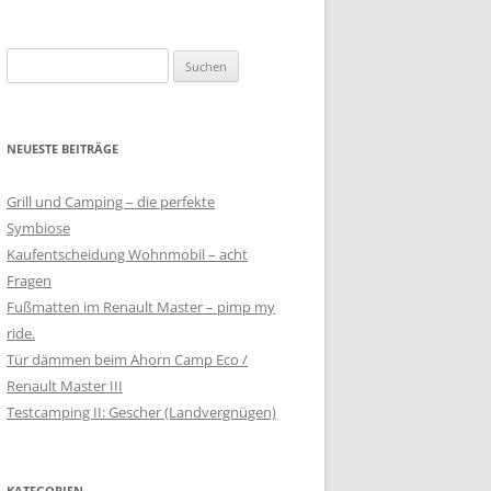
S
u
c
h
NEUESTE BEITRÄGE
e
n
Grill und Camping – die perfekte
n
Symbiose
a
Kaufentscheidung Wohnmobil – acht
c
Fragen
h
Fußmatten im Renault Master – pimp my
:
ride.
Tür dämmen beim Ahorn Camp Eco /
Renault Master III
Testcamping II: Gescher (Landvergnügen)
KATEGORIEN