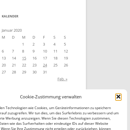
KALENDER
Januar 2020
M
D
M
D
F
S
S
1
2
3
4
5
6
7
8
9
10
11
12
13
14
15
16
17
18
19
20
21
22
23
24
25
26
27
28
29
30
31
Feb. »
Cookie-Zustimmung verwalten
en Technologien wie Cookies, um Geräteinformationen zu speichern
rauf zuzugreifen. Wir tun dies, um das Surferlebnis zu verbessern und um
erte Werbung anzuzeigen. Wenn Sie diesen Technologien zustimmen,
Daten wie das Surfverhalten oder eindeutige IDs auf dieser Website
. Wenn Sie Ihre Zustimmung nicht erteilen oder zurückziehen, können