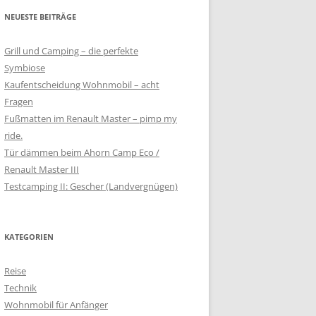
NEUESTE BEITRÄGE
Grill und Camping – die perfekte
Symbiose
Kaufentscheidung Wohnmobil – acht
Fragen
Fußmatten im Renault Master – pimp my
ride.
Tür dämmen beim Ahorn Camp Eco /
Renault Master III
Testcamping II: Gescher (Landvergnügen)
KATEGORIEN
Reise
Technik
Wohnmobil für Anfänger