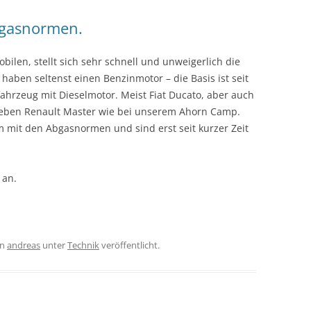
Abgasnormen.
en, stellt sich sehr schnell und unweigerlich die
aben seltenst einen Benzinmotor – die Basis ist seit
fahrzeug mit Dieselmotor. Meist Fiat Ducato, aber auch
r eben Renault Master wie bei unserem Ahorn Camp.
 mit den Abgasnormen und sind erst seit kurzer Zeit
 an.
on
andreas
unter
Technik
veröffentlicht.