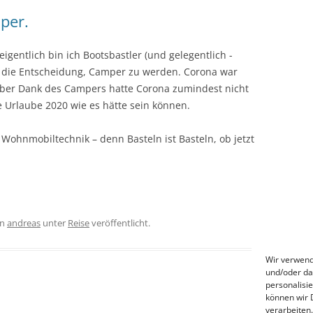
mper.
 eigentlich bin ich Bootsbastler (und gelegentlich -
ns die Entscheidung, Camper zu werden. Corona war
ber Dank des Campers hatte Corona zumindest nicht
 Urlaube 2020 wie es hätte sein können.
 Wohnmobiltechnik – denn Basteln ist Basteln, ob jetzt
on
andreas
unter
Reise
veröffentlicht.
Wir verwend
und/oder da
personalisi
können wir 
verarbeiten