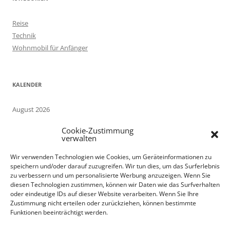
Reise
Technik
Wohnmobil für Anfänger
KALENDER
August 2026
M
D
M
D
F
S
S
Cookie-Zustimmung
1
2
verwalten
3
4
5
6
7
8
9
Wir verwenden Technologien wie Cookies, um Geräteinformationen zu
10
11
12
13
14
15
16
speichern und/oder darauf zuzugreifen. Wir tun dies, um das Surferlebnis
17
18
19
20
21
22
23
zu verbessern und um personalisierte Werbung anzuzeigen. Wenn Sie
24
25
26
27
28
29
30
diesen Technologien zustimmen, können wir Daten wie das Surfverhalten
oder eindeutige IDs auf dieser Website verarbeiten. Wenn Sie Ihre
31
Zustimmung nicht erteilen oder zurückziehen, können bestimmte
« Sep.
Funktionen beeinträchtigt werden.