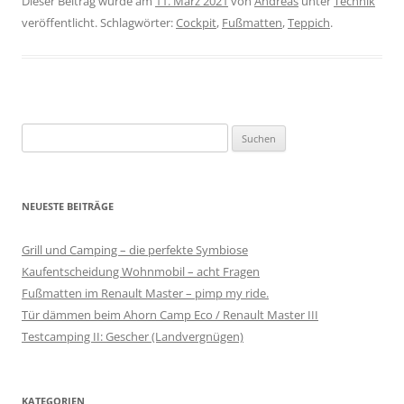
Dieser Beitrag wurde am
11. März 2021
von
Andreas
unter
Technik
veröffentlicht. Schlagwörter:
Cockpit
,
Fußmatten
,
Teppich
.
S
u
c
h
NEUESTE BEITRÄGE
e
n
Grill und Camping – die perfekte Symbiose
n
Kaufentscheidung Wohnmobil – acht Fragen
a
Fußmatten im Renault Master – pimp my ride.
c
Tür dämmen beim Ahorn Camp Eco / Renault Master III
h
Testcamping II: Gescher (Landvergnügen)
:
KATEGORIEN